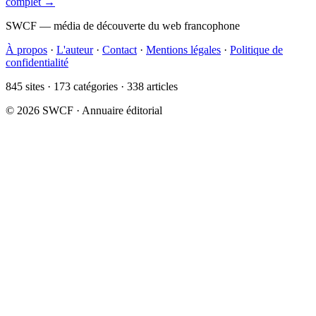
complet →
SWCF — média de découverte du web francophone
À propos
·
L'auteur
·
Contact
·
Mentions légales
·
Politique de
confidentialité
845 sites · 173 catégories · 338 articles
© 2026 SWCF · Annuaire éditorial