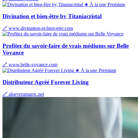
★ À la une
Premium
Divination et bien-être by Titaniacristal
🔗 www.divination-et-bien-etre.com
Profitez du savoir-faire de vrais médiums sur Belle
Voyance
🔗 www.belle-voyance.com
★ À la une
Premium
Distributeur Agréé Forever Living
🔗 aloeveramaroc.net