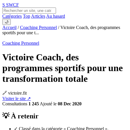
S
SWCF
Catégories
Top
Articles
Au hasard
🌙
Accueil
/
Coaching Personnel
/
Victoire Coach, des programmes
sportifs pour une t...
Coaching Personnel
Victoire Coach, des
programmes sportifs pour une
transformation totale
🔗 victoire.fit
Visiter le site ↗
Consultations
1 245
Ajouté le
08 Dec 2020
💡 À retenir
✓
Classé dans la catégorie « Coaching Personnel ».