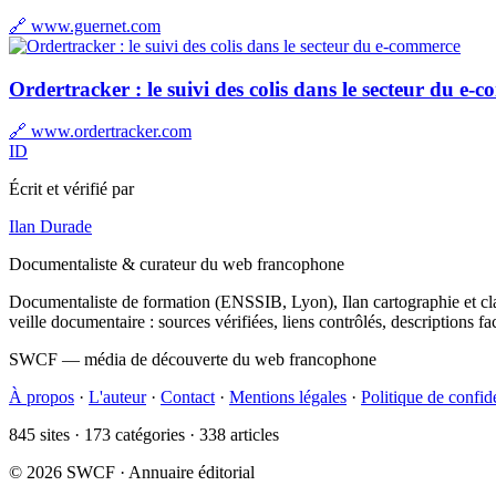
🔗 www.guernet.com
Ordertracker : le suivi des colis dans le secteur du e-
🔗 www.ordertracker.com
ID
Écrit et vérifié par
Ilan Durade
Documentaliste & curateur du web francophone
Documentaliste de formation (ENSSIB, Lyon), Ilan cartographie et class
veille documentaire : sources vérifiées, liens contrôlés, descriptions f
SWCF — média de découverte du web francophone
À propos
·
L'auteur
·
Contact
·
Mentions légales
·
Politique de confide
845 sites · 173 catégories · 338 articles
© 2026 SWCF · Annuaire éditorial