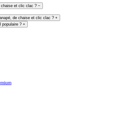
chaise et clic clac ?
−
napé, de chaise et clic clac ?
+
l populaire ?
+
emium