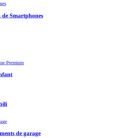
on de Smartphones
une
Premium
nfant
ili
pements de garage