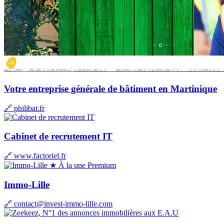
Votre entreprise générale de bâtiment en Martinique
🔗 philibat.fr
Cabinet de recrutement IT
🔗 www.factoriel.fr
★ À la une
Premium
Immo-Lille
🔗
contact@invest-immo-lille.com