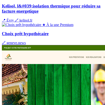
Kelisol, l&#039;isolation thermique pour réduire sa
facture energetique
📍 Évry
🔗 kelisol.fr
★ À la une
Premium
Choix prêt hypothécaire
🔗 geneve.news