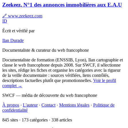
Zeekeez, N°1 des annonces immobilières aux E.A.U
🔗 www.zeekeez.com
ID
Écrit et vérifié par
Ilan Durade
Documentaliste & curateur du web francophone
Documentaliste de formation (ENSSIB, Lyon), Ilan cartographie et
classe le web francophone depuis 2008. Sur SWCF, il sélectionne
les sites, rédige les fiches et organise les catégories avec la rigueur
de la veille documentaire : sources vérifiées, liens contrôlés,
descriptions factuelles plutôt que promotionnelles.
Voir le profil
complet →
SWCF — média de découverte du web francophone
À propos
·
L'auteur
·
Contact
·
Mentions légales
·
Politique de
confidentialité
845 sites · 173 catégories · 338 articles