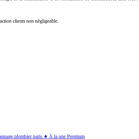
action clients non négligeable.
★ À la une
Premium