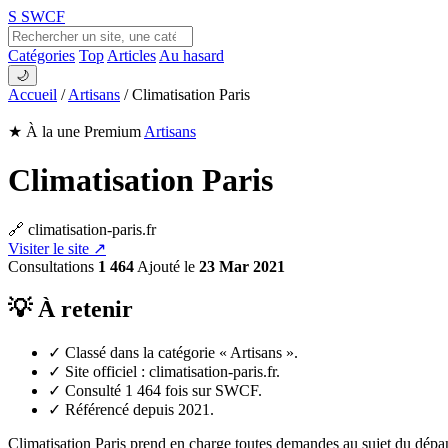
S
SWCF
Catégories
Top
Articles
Au hasard
🌙
Accueil
/
Artisans
/
Climatisation Paris
★ À la une
Premium
Artisans
Climatisation Paris
🔗 climatisation-paris.fr
Visiter le site ↗
Consultations
1 464
Ajouté le
23 Mar 2021
💡 À retenir
✓
Classé dans la catégorie « Artisans ».
✓
Site officiel : climatisation-paris.fr.
✓
Consulté 1 464 fois sur SWCF.
✓
Référencé depuis 2021.
Climatisation Paris prend en charge toutes demandes au sujet du dépanna