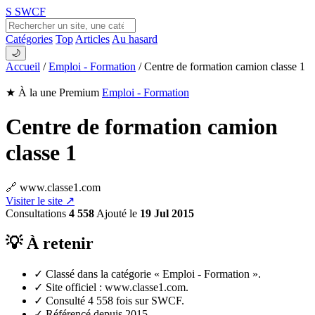
S
SWCF
Catégories
Top
Articles
Au hasard
🌙
Accueil
/
Emploi - Formation
/
Centre de formation camion classe 1
★ À la une
Premium
Emploi - Formation
Centre de formation camion
classe 1
🔗 www.classe1.com
Visiter le site ↗
Consultations
4 558
Ajouté le
19 Jul 2015
💡 À retenir
✓
Classé dans la catégorie « Emploi - Formation ».
✓
Site officiel : www.classe1.com.
✓
Consulté 4 558 fois sur SWCF.
✓
Référencé depuis 2015.