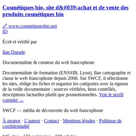
Cosmétiques bio, site d&#039;achat et de vente des
produits cosmétiques bio
🔗 www.cosmetiquesbio.net
ID
Écrit et vérifié par
Ilan Durade
Documentaliste & curateur du web francophone
Documentaliste de formation (ENSSIB, Lyon), Ilan cartographie et
classe le web francophone depuis 2008. Sur SWCF, il sélectionne
les sites, rédige les fiches et organise les catégories avec la rigueur
de la veille documentaire : sources vérifiées, liens contrôlés,
descriptions factuelles plutôt que promotionnelles.
Voir le profil
complet →
SWCF — média de découverte du web francophone
À propos
·
L'auteur
·
Contact
·
Mentions légales
·
Politique de
confidentialité