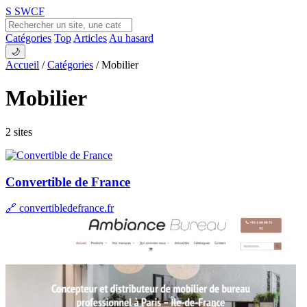
S
SWCF
Catégories
Top
Articles
Au hasard
🌙
Accueil
/
Catégories
/
Mobilier
Mobilier
2 sites
Convertible de France
🔗 convertibledefrance.fr