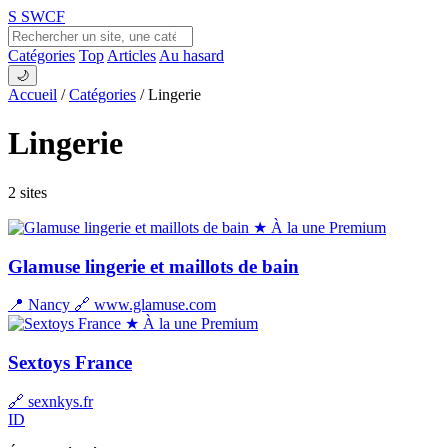
S
SWCF
Catégories
Top
Articles
Au hasard
🌙
Accueil
/
Catégories
/
Lingerie
Lingerie
2 sites
★ À la une
Premium
Glamuse lingerie et maillots de bain
📍 Nancy
🔗 www.glamuse.com
★ À la une
Premium
Sextoys France
🔗 sexnkys.fr
ID