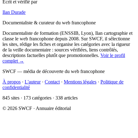
Écrit et vérifié par
Ilan Durade
Documentaliste & curateur du web francophone
Documentaliste de formation (ENSSIB, Lyon), Ilan cartographie et
classe le web francophone depuis 2008. Sur SWCF, il sélectionne
les sites, rédige les fiches et organise les catégories avec la rigueur
de la veille documentaire : sources vérifiées, liens contrôlés,
descriptions factuelles plutôt que promotionnelles.
Voir le profil
complet →
SWCF — média de découverte du web francophone
À propos
·
L'auteur
·
Contact
·
Mentions légales
·
Politique de
confidentialité
845 sites · 173 catégories · 338 articles
© 2026 SWCF · Annuaire éditorial