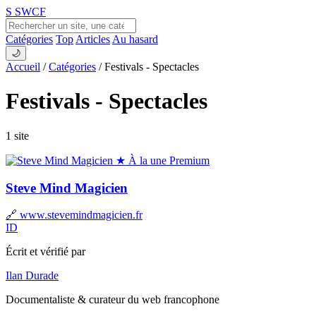
S
SWCF
Catégories
Top
Articles
Au hasard
🌙
Accueil
/
Catégories
/
Festivals - Spectacles
Festivals - Spectacles
1 site
★ À la une
Premium
Steve Mind Magicien
🔗 www.stevemindmagicien.fr
ID
Écrit et vérifié par
Ilan Durade
Documentaliste & curateur du web francophone