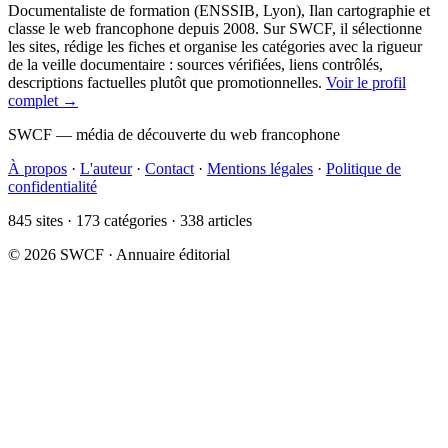
Documentaliste de formation (ENSSIB, Lyon), Ilan cartographie et
classe le web francophone depuis 2008. Sur SWCF, il sélectionne
les sites, rédige les fiches et organise les catégories avec la rigueur
de la veille documentaire : sources vérifiées, liens contrôlés,
descriptions factuelles plutôt que promotionnelles.
Voir le profil
complet →
SWCF — média de découverte du web francophone
À propos
·
L'auteur
·
Contact
·
Mentions légales
·
Politique de
confidentialité
845 sites · 173 catégories · 338 articles
© 2026 SWCF · Annuaire éditorial