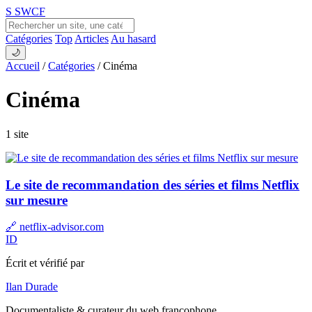
S
SWCF
Catégories
Top
Articles
Au hasard
🌙
Accueil
/
Catégories
/
Cinéma
Cinéma
1 site
Le site de recommandation des séries et films Netflix
sur mesure
🔗 netflix-advisor.com
ID
Écrit et vérifié par
Ilan Durade
Documentaliste & curateur du web francophone