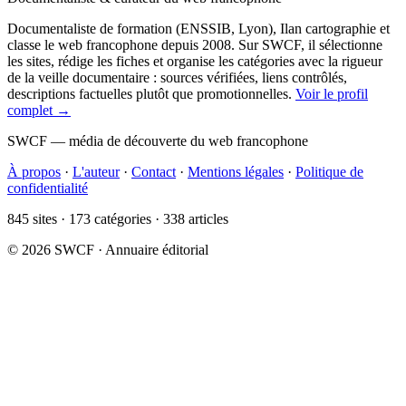
Documentaliste de formation (ENSSIB, Lyon), Ilan cartographie et
classe le web francophone depuis 2008. Sur SWCF, il sélectionne
les sites, rédige les fiches et organise les catégories avec la rigueur
de la veille documentaire : sources vérifiées, liens contrôlés,
descriptions factuelles plutôt que promotionnelles.
Voir le profil
complet →
SWCF — média de découverte du web francophone
À propos
·
L'auteur
·
Contact
·
Mentions légales
·
Politique de
confidentialité
845 sites · 173 catégories · 338 articles
© 2026 SWCF · Annuaire éditorial