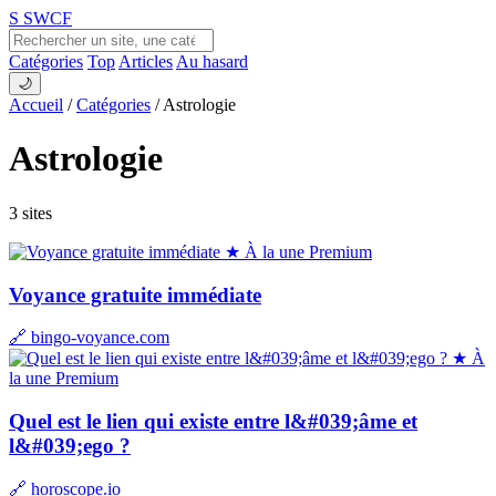
S
SWCF
Catégories
Top
Articles
Au hasard
🌙
Accueil
/
Catégories
/
Astrologie
Astrologie
3 sites
★ À la une
Premium
Voyance gratuite immédiate
🔗 bingo-voyance.com
★ À
la une
Premium
Quel est le lien qui existe entre l&#039;âme et
l&#039;ego ?
🔗 horoscope.io