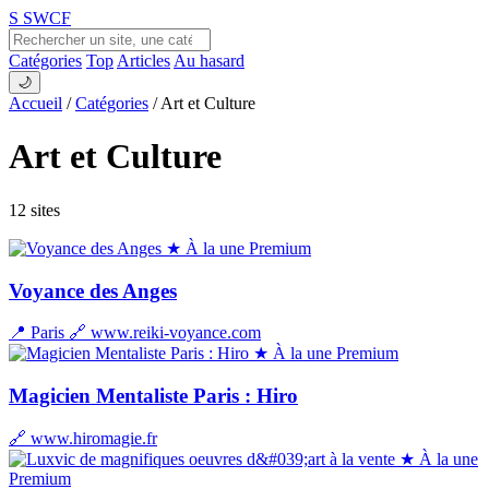
S
SWCF
Catégories
Top
Articles
Au hasard
🌙
Accueil
/
Catégories
/
Art et Culture
Art et Culture
12 sites
★ À la une
Premium
Voyance des Anges
📍 Paris
🔗 www.reiki-voyance.com
★ À la une
Premium
Magicien Mentaliste Paris : Hiro
🔗 www.hiromagie.fr
★ À la une
Premium