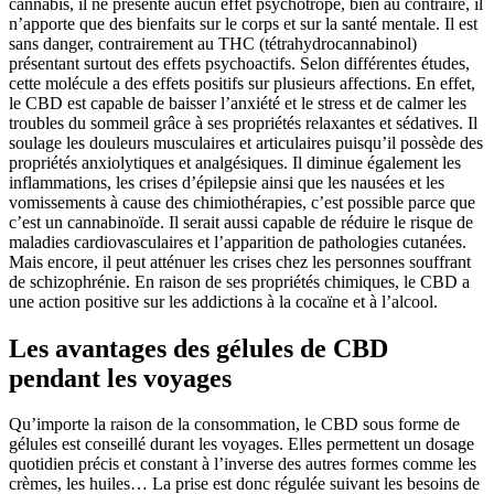
cannabis, il ne présente aucun effet psychotrope, bien au contraire, il
n’apporte que des bienfaits sur le corps et sur la santé mentale. Il est
sans danger, contrairement au THC (tétrahydrocannabinol)
présentant surtout des effets psychoactifs. Selon différentes études,
cette molécule a des effets positifs sur plusieurs affections. En effet,
le CBD est capable de baisser l’anxiété et le stress et de calmer les
troubles du sommeil grâce à ses propriétés relaxantes et sédatives. Il
soulage les douleurs musculaires et articulaires puisqu’il possède des
propriétés anxiolytiques et analgésiques. Il diminue également les
inflammations, les crises d’épilepsie ainsi que les nausées et les
vomissements à cause des chimiothérapies, c’est possible parce que
c’est un cannabinoïde. Il serait aussi capable de réduire le risque de
maladies cardiovasculaires et l’apparition de pathologies cutanées.
Mais encore, il peut atténuer les crises chez les personnes souffrant
de schizophrénie. En raison de ses propriétés chimiques, le CBD a
une action positive sur les addictions à la cocaïne et à l’alcool.
Les avantages des gélules de CBD
pendant les voyages
Qu’importe la raison de la consommation, le CBD sous forme de
gélules est conseillé durant les voyages. Elles permettent un dosage
quotidien précis et constant à l’inverse des autres formes comme les
crèmes, les huiles… La prise est donc régulée suivant les besoins de